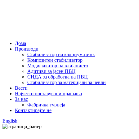
Дома
Производи
Стабилизатор на калциум-цинк
Композитен стабилизатор
Модификатор на влијанието
Адитиви за јасен ПВЦ
СИДА за обработка на ПВЦ
Стабилизатор за материјали за чевли
Вести
Најчесто поставувани прашања
За нас
Фабричка турнеја
Контактирајте не
English