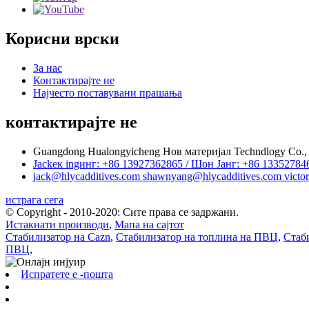
Корисни врски
За нас
Контактирајте не
Најчесто поставувани прашања
контактирајте не
Guangdong Hualongyicheng Нов материјал Techndlogy Co., 
Jackек ingинг: +86 13927362865 / Шон Јанг: +86 1335278
jack@hlycadditives.com shawnyang@hlycadditives.com victor
истрага сега
© Copyright - 2010-2020: Сите права се задржани.
Истакнати производи
,
Мапа на сајтот
Стабилизатор на Cazn
,
Стабилизатор на топлина на ПВЦ
,
Стаб
ПВЦ
,
Испратете е -пошта