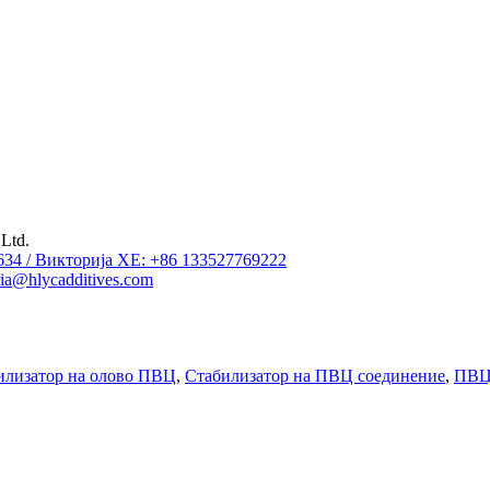
Ltd.
4634 / Викторија ХЕ: +86 133527769222
ia@hlycadditives.com
илизатор на олово ПВЦ
,
Стабилизатор на ПВЦ соединение
,
ПВЦ 