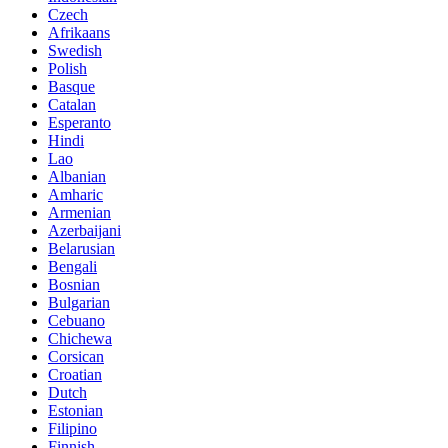
Czech
Afrikaans
Swedish
Polish
Basque
Catalan
Esperanto
Hindi
Lao
Albanian
Amharic
Armenian
Azerbaijani
Belarusian
Bengali
Bosnian
Bulgarian
Cebuano
Chichewa
Corsican
Croatian
Dutch
Estonian
Filipino
Finnish