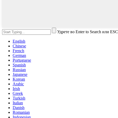
Удрете во Enter to Search или ESC
English
Chinese
French
German
Portuguese
Spanish
Russian
Japanese
Korean
Arabic
Irish
Greek
Turkish
Italian
Danish
Romanian
Indonesian