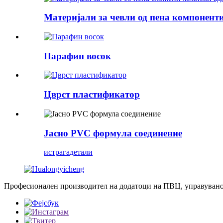
Материјали за чевли од пена компоненти 
Парафин восок
Цврст пластификатор
Јасно PVC формула соединение
истрага
детали
Професионален производител на додатоци на ПВЦ, управувано 