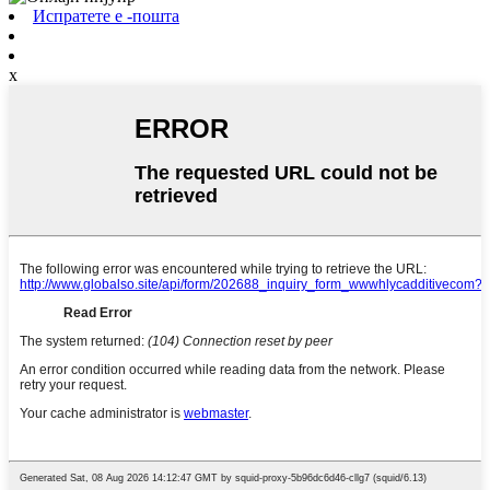
Испратете е -пошта
x