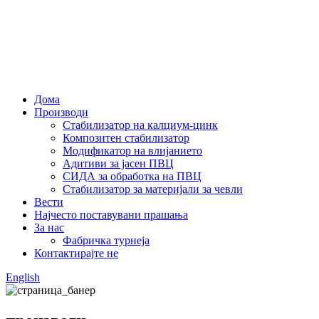
Дома
Производи
Стабилизатор на калциум-цинк
Композитен стабилизатор
Модификатор на влијанието
Адитиви за јасен ПВЦ
СИДА за обработка на ПВЦ
Стабилизатор за материјали за чевли
Вести
Најчесто поставувани прашања
За нас
Фабричка турнеја
Контактирајте не
English