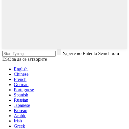
Удрете во Enter to Search или
ESC за да се затворите
English
Chinese
French
German
Portuguese
Spanish
Russian
Japanese
Korean
Arabic
Irish
Greek