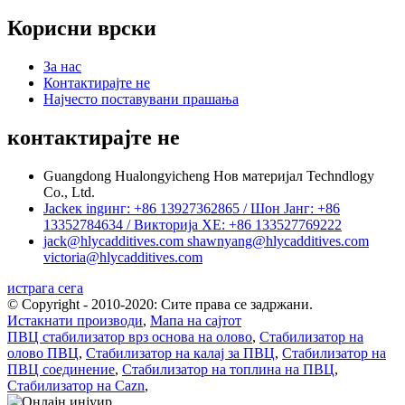
Корисни врски
За нас
Контактирајте не
Најчесто поставувани прашања
контактирајте не
Guangdong Hualongyicheng Нов материјал Techndlogy
Co., Ltd.
Jackек ingинг: +86 13927362865 / Шон Јанг: +86
13352784634 / Викторија ХЕ: +86 133527769222
jack@hlycadditives.com shawnyang@hlycadditives.com
victoria@hlycadditives.com
истрага сега
© Copyright - 2010-2020: Сите права се задржани.
Истакнати производи
,
Мапа на сајтот
ПВЦ стабилизатор врз основа на олово
,
Стабилизатор на
олово ПВЦ
,
Стабилизатор на калај за ПВЦ
,
Стабилизатор на
ПВЦ соединение
,
Стабилизатор на топлина на ПВЦ
,
Стабилизатор на Cazn
,