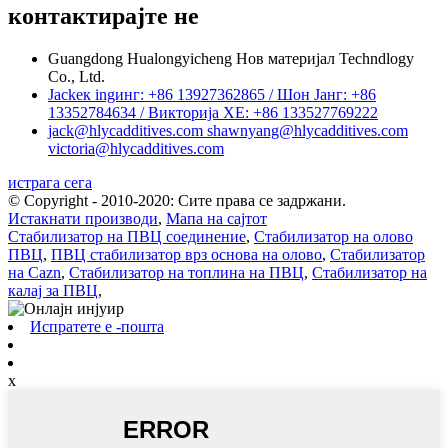
контактирајте не
Guangdong Hualongyicheng Нов материјал Techndlogy
Co., Ltd.
Jackек ingинг: +86 13927362865 / Шон Јанг: +86
13352784634 / Викторија ХЕ: +86 133527769222
jack@hlycadditives.com shawnyang@hlycadditives.com
victoria@hlycadditives.com
истрага сега
© Copyright - 2010-2020: Сите права се задржани.
Истакнати производи
,
Мапа на сајтот
Стабилизатор на ПВЦ соединение
,
Стабилизатор на олово
ПВЦ
,
ПВЦ стабилизатор врз основа на олово
,
Стабилизатор
на Cazn
,
Стабилизатор на топлина на ПВЦ
,
Стабилизатор на
калај за ПВЦ
,
Испратете е -пошта
x