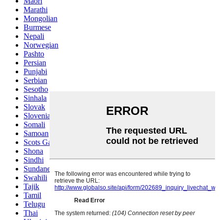
Maori
Marathi
Mongolian
Burmese
Nepali
Norwegian
Pashto
Persian
Punjabi
Serbian
Sesotho
Sinhala
Slovak
Slovenian
Somali
Samoan
Scots Gaelic
Shona
Sindhi
Sundanese
Swahili
Tajik
Tamil
Telugu
Thai