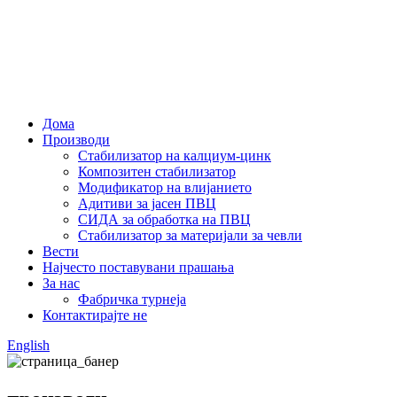
Дома
Производи
Стабилизатор на калциум-цинк
Композитен стабилизатор
Модификатор на влијанието
Адитиви за јасен ПВЦ
СИДА за обработка на ПВЦ
Стабилизатор за материјали за чевли
Вести
Најчесто поставувани прашања
За нас
Фабричка турнеја
Контактирајте не
English