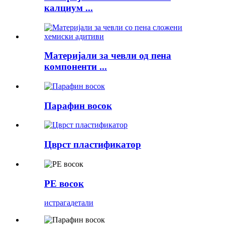
калциум ...
Материјали за чевли од пена
компоненти ...
Парафин восок
Цврст пластификатор
PE восок
истрага
детали