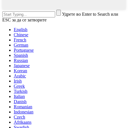
Удрете во Enter to Search или
ESC за да се затворите
English
Chinese
French
German
Portuguese
Spanish
Russian
Japanese
Korean
Arabic
Irish
Greek
Turkish
Italian
Danish
Romanian
Indonesian
Czech
Afrikaans
Swedish