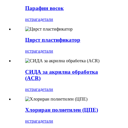
Парафин восок
истрага
детали
Цврст пластификатор
истрага
детали
СИДА за акрилна обработка
(ACR)
истрага
детали
Хлориран полиетилен (ЦПЕ)
истрага
детали