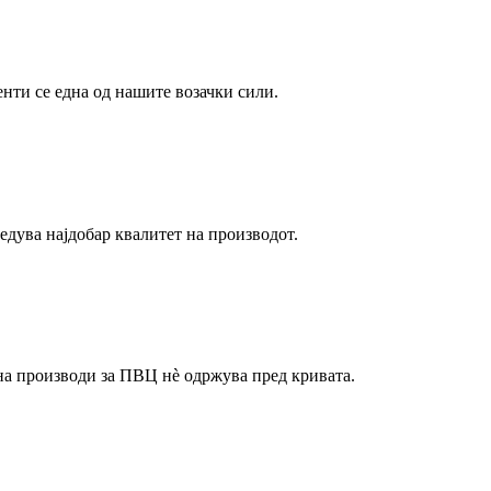
ти се една од нашите возачки сили.
едува најдобар квалитет на производот.
на производи за ПВЦ нè одржува пред кривата.