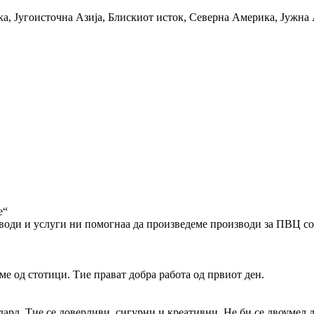
, Југоисточна Азија, Блискиот исток, Северна Америка, Јужна 
е“
води и услуги ни помогнаа да произведеме производи за ПВЦ с
е од стотици. Тие прават добра работа од првиот ден.
дард. Тие се доверливи, сигурни и креативни. Не би се двоумел 