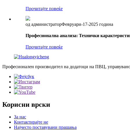
Прочитајте повеќе
од администратор
Февруари-17-2025 година
Професионална анализа: Технички карактеристик
Прочитајте повеќе
Професионален производител на додатоци на ПВЦ, управувано 
Корисни врски
За нас
Контактирајте не
Најчесто поставувани прашања