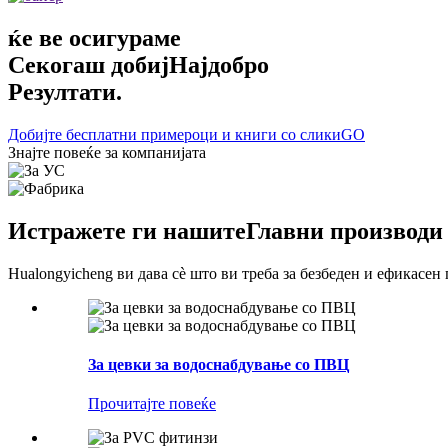
ќе ве осигураме
Секогаш добиј
Најдобро
Резултати.
Добијте бесплатни примероци и книги со слики
GO
Знајте повеќе за компанијата
Истражете ги нашите
Главни производи
Hualongyicheng ви дава сè што ви треба за безбеден и ефикасен
За цевки за водоснабдување со ПВЦ
Прочитајте повеќе