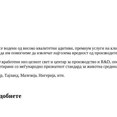
 се водени од високо квалитетни адитиви, премиум услуги на кл
 да им помогнеме да извлечат најголема вредност од производите
0 вработени низ целиот свет и центар за производство и R&D, о
дитирани со меѓународно признатиот стандард за животна средина
, Тајланд, Малезија, Нигерија, итн.
 добиете