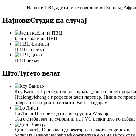
Нашите ПВЦ адитиви се извезени во Европа, Африка
Најнови
Студии на случај
Јасни кабли на ПВЦ
ПВЦ фитинзи
ПВЦ цевки
Што
Луѓето велат
Ксу Ваиџао
Претседател во групата „Рифенг претпријати
Hualongyicheng е професионален партнер. Нивните произ
поврзани со производството. Ви благодарам
Lо Лијан
Потпретседател во групата Weixing
Тоа е снабдувач на суровини на PVC цевки што го избравм
Динг Лангју
Генерален директор на цевките ongонгкаи
Услугата Hualongyicheng нè обезбедува е од највисок стан