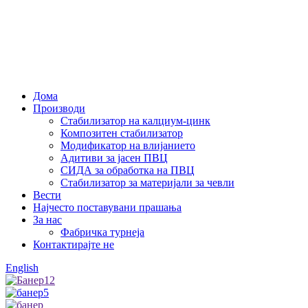
Дома
Производи
Стабилизатор на калциум-цинк
Композитен стабилизатор
Модификатор на влијанието
Адитиви за јасен ПВЦ
СИДА за обработка на ПВЦ
Стабилизатор за материјали за чевли
Вести
Најчесто поставувани прашања
За нас
Фабричка турнеја
Контактирајте не
English