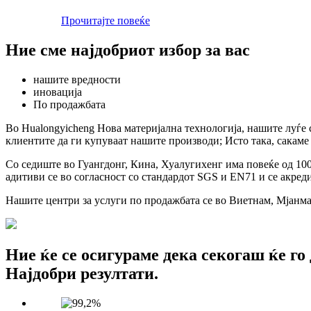
Прочитајте повеќе
Ние сме најдобриот избор за вас
нашите вредности
иновација
По продажбата
Во Hualongyicheng Нова материјална технологија, нашите луѓе
клиентите да ги купуваат нашите производи; Исто така, сакаме
Со седиште во Гуангдонг, Кина, Хуалугихенг има повеќе од 10
адитиви се во согласност со стандардот SGS и EN71 и се акре
Нашите центри за услуги по продажбата се во Виетнам, Мјанмар
Ние ќе се осигураме дека секогаш ќе го
Најдобри резултати.