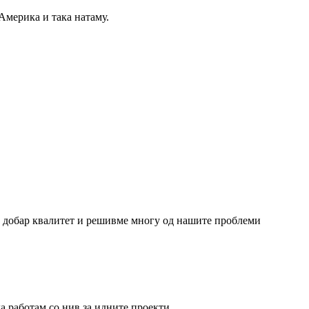
Америка и така натаму.
о добар квалитет и решивме многу од нашите проблеми
да работам со нив за идните проекти.