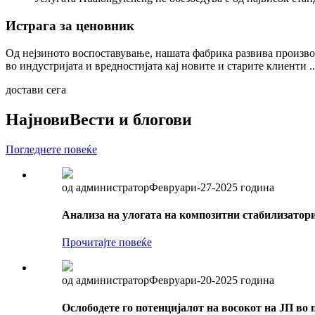
Истрага за ценовник
Од нејзиното воспоставување, нашата фабрика развива произво
во индустријата и вредностијата кај новите и старите клиенти ..
достави сега
Најнови
Вести и блогови
Погледнете повеќе
од администратор
Февруари-27-2025 година
Анализа на улогата на композитни стабилизатор
Прочитајте повеќе
од администратор
Февруари-20-2025 година
Ослободете го потенцијалот на восокот на ЈП во