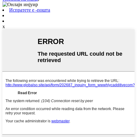
Испратете е -пошта
x