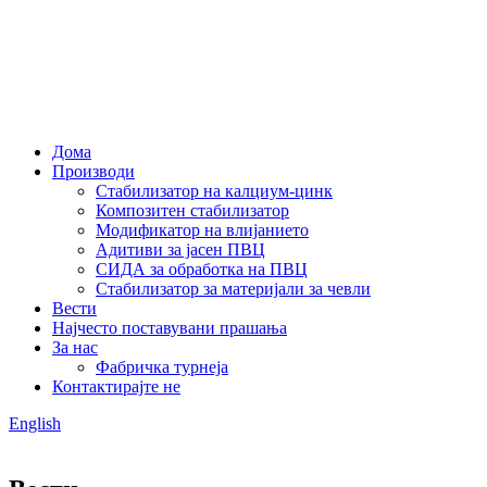
Дома
Производи
Стабилизатор на калциум-цинк
Композитен стабилизатор
Модификатор на влијанието
Адитиви за јасен ПВЦ
СИДА за обработка на ПВЦ
Стабилизатор за материјали за чевли
Вести
Најчесто поставувани прашања
За нас
Фабричка турнеја
Контактирајте не
English