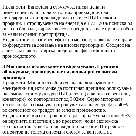
Предности: Едноставна структура, ниска цена на
инвестициите, погодна за големо производство на
стандардизирани производи како што се ПВЦ цевки и
профили. Потрошувачката на енергија е 15% -20% пониска од
онаа на близнак, одржувањето е погодно, а тоа е првиот избор
за мали и средни претпријатија.
Недостатоци: ограничен ефект на мешање, тешко да се справи
со формулите за додавање на високи пропорции; Сооднос на
аспект на фиксна завртка, недоволна флексибилност на
производството.
3 Машина за обликување на вбризгување: Прецизно
обликување, проширување на апликации со високи
производи
Предности: Машини за обликување на хидраулични/
електрични инјекти може да постигнат прецизно обликување
на комплексни структури ПВЦ делови (како што се вентили,
конектори), со повторливост од 0,02мм. Серво моторната
технологија ја намалува потрошувачката на енергија за 40%,
во согласност со трендот на зелено производство.
Недостатоци: високи трошоци за развој на мувла (околу 30%
од вкупната инвестиција во проектот), лоша економска
ефикасност на малото производство на серии; Потребно е
отпечаток на голема опрема и систем за контрола на