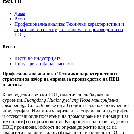
Вести
Дома
Вести
Професионална анализа: Технички карактеристики и
стратегии за селекција на опрема за производство на
ПВЦ
Вести
Вести во индустријата
Популаризација на знаењето
Професионална анализа: Технички карактеристики и
стратегии за избор на опрема за производство на ПВЦ
пластика
Како водечки светски ПВЦ пластичен снабдувач на
суровини,
Guangdong Hualongyicheng Нова материјална
технологија Co, .ltd
повеќе од 20 години е длабоко вклучен во
индустријата. Има многу партнери за опрема во индустријата
и отсекогаш биле посветени на промовирање на иновации за
технологија на производство. Во процесот на производство на
ПВЦ производи, изборот на опрема директно влијае на
квалитетот на производот, ефикасноста и трошоците. Оваа