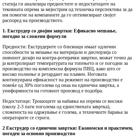
статија ги анализира предностите и недостатоците на
тековната опрема за мејнстрим од техничка перспектива за да
им помогне на компаниите да го оптимизираат својот
распоред на производството.
1. Екструдер со двојни завртки: Ефикасно мешање,
погодно за сложени формули
Предности: Екструдерите со близнаци имаат одлични
способности за мешање на материјали и дисперзија со
нивниот дизајн на контра-ротирачки завртки, можат точно да
ја контролираат температурата на топењето и се погодни за
производство на комплексна формула ПВЦ, како што се
високо полнење и ретардант на пламен. Неговата
континуирана ефикасност на режимот на производство е
повеќе од 30% поголема од онаа на единечна завртка, а
униформноста на готовиот производ е подобра.
Недостатоци: Трошоците за набавка на опрема се високи
(околу 2-3 пати поголема од единствената завртка),
сложеноста на одржување е голема, а техничките барања за
операторите се строги.
2 Екструдер со единечни завртки: Економски и практичен,
погоден за основно производство