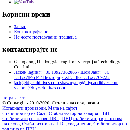
Корисни врски
За нас
Контактирајте не
Најчесто поставувани прашања
контактирајте не
Guangdong Hualongyicheng Нов материјал Techndlogy
Co., Ltd.
Jackек ingинг: +86 13927362865 / Шон Јанг: +86
13352784634 / Викторија ХЕ: +86 133527769222
jack@hlycadditives.com shawnyang@hlycadditives.com
victoria@hlycadditives.com
истрага сега
© Copyright - 2010-2020: Сите права се задржани.
Истакнати производи
,
Мапа на сајтот
Стабилизатор на Cazn
,
Стабилизатор на калај за ПВЦ
,
Стабилизатор на олово ПВЦ
,
ПВЦ стабилизатор врз основа
на олово
,
Стабилизатор на ПВЦ соединение
,
Стабилизатор на
топлина на ПВЦ
,