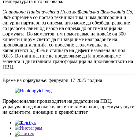
температурата што одговара.
Guangdong Hualongyicheng Нова материјална технологија Co,
.ltd
е опремена со постар технички тим и има долгорочни и
сигурни партнери за опрема, што може да обезбеди решение
со целосен ланец од избор на опрема до оптимизација на
формулата. Во моментов, им помогнавме на повеќе од 300
клиенти ширум светот да ги завршиме надградбите на
производната линија, со просечно зголемување на
капацитетот од 45% и стапката на дефект намалена на под
0,8%. Во иднина, ние ќе продолжиме да ја промовираме
зелената и дигиталната трансформација на производството на
ПВЦ.
Време на објавување: февруари-17-2025 година
Професионален производител на додатоци на ПВЦ,
управувано од високо квалитетни хемикалии, премиум услуги
на клиентите, иновации и кредибилитет.