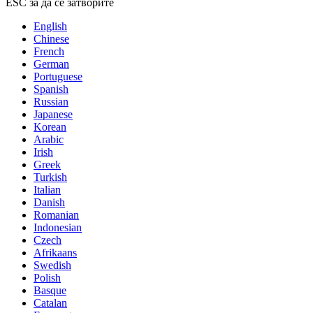
ESC за да се затворите
English
Chinese
French
German
Portuguese
Spanish
Russian
Japanese
Korean
Arabic
Irish
Greek
Turkish
Italian
Danish
Romanian
Indonesian
Czech
Afrikaans
Swedish
Polish
Basque
Catalan