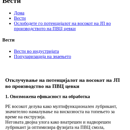
Вести
Дома
Вести
Ослободете го потенцијалот на восокот на ЈП во
производството на ПВЦ цевки
Вести
Вести во индустријата
Популаризација на знаењето
Отклучување на потенцијалот на восокот на ЈП
во производство на ПВЦ цевки
1. Овозможена ефикасност на обработка
PE восокот делува како мултифункционален лубрикант,
значително намалување на вискозноста на топењето за
време на екструзија.
Неговата двојна улога како внатрешен и надворешен
лубрикант ја оптимизира фузијата на ПВЦ смола,