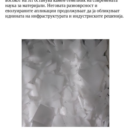
восокот на ЈП останува камен-темелник на современата
наука за материјали. Неговата разноврсност и
еволуираните апликации продолжуваат да ја обликуваат
иднината на инфраструктурата и индустриските решенија.