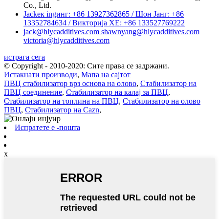
Co., Ltd.
Jackек ingинг: +86 13927362865 / Шон Јанг: +86
13352784634 / Викторија ХЕ: +86 133527769222
jack@hlycadditives.com shawnyang@hlycadditives.com
victoria@hlycadditives.com
истрага сега
© Copyright - 2010-2020: Сите права се задржани.
Истакнати производи
,
Мапа на сајтот
ПВЦ стабилизатор врз основа на олово
,
Стабилизатор на
ПВЦ соединение
,
Стабилизатор на калај за ПВЦ
,
Стабилизатор на топлина на ПВЦ
,
Стабилизатор на олово
ПВЦ
,
Стабилизатор на Cazn
,
Испратете е -пошта
x