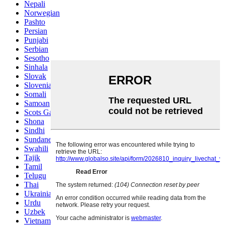
Nepali
Norwegian
Pashto
Persian
Punjabi
Serbian
Sesotho
Sinhala
Slovak
Slovenian
Somali
Samoan
Scots Gaelic
Shona
Sindhi
Sundanese
Swahili
Tajik
Tamil
Telugu
Thai
Ukrainian
Urdu
Uzbek
Vietnamese