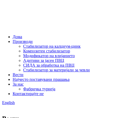
Дома
Производи
Стабилизатор на калциум-цинк
Композитен стабилизатор
Модификатор на влијанието
Адитиви за јасен ПВЦ
СИДА за обработка на ПВЦ
Стабилизатор за материјали за чевли
Вести
Најчесто поставувани прашања
За нас
Фабричка турнеја
Контактирајте не
English