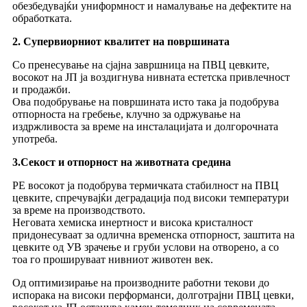
обезбедувајќи униформност и намалување на дефектите на
обработката.
2. Супервиорниот квалитет на површината
Со пренесување на сјајна завршница на ПВЦ цевките,
восокот на ЈП ја воздигнува нивната естетска привлечност
и продажби.
Ова подобрување на површината исто така ја подобрува
отпорноста на гребење, клучно за одржување на
издржливоста за време на инсталацијата и долгорочната
употреба.
3.Секост и отпорност на животната средина
PE восокот ја подобрува термичката стабилност на ПВЦ
цевките, спречувајќи деградација под високи температури
за време на производството.
Неговата хемиска инертност и висока кристалност
придонесуваат за одлична временска отпорност, заштита на
цевките од УВ зрачење и груби услови на отворено, а со
тоа го прошируваат нивниот животен век.
Од оптимизирање на производните работни текови до
испорака на високи перформанси, долготрајни ПВЦ цевки,