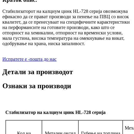
Стабилизаторот на калциум цинк HL-728 серија овозможува
ефикасно да се прават производи за пенење на ПВЦ со висок
квалитет, да се пренесуваат на специфичните карактеристики
на перформансите на готовите производи, како што се
отпорност на хемикалии, отпорност на временски услови,
мала густина, висока температура на омекнување на викат,
одобрување на храна, ниска запаливост.
Испратете е -пошта до нас
Детали за производот
Ознаки за производи
Стабилизатор на калциум цинк HL-728 серија
Мех
Код на
Метален оксид
Губење на топлина