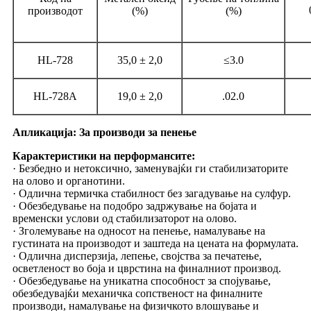
производот
(%)
(%)
HL-728
35,0 ± 2,0
≤3.0
HL-728A
19,0 ± 2,0
.02.0
Апликација: За производи за пенење
Карактеристики на перформансите:
· Безбедно и нетоксично, заменувајќи ги стабилизаторите
на олово и органотини.
· Одлична термичка стабилност без загадување на сулфур.
· Обезбедување на подобро задржување на бојата и
временски услови од стабилизаторот на олово.
· Зголемување на односот на пенење, намалување на
густината на производот и заштеда на цената на формулата.
· Одлична дисперзија, лепење, својства за печатење,
осветленост во боја и цврстина на финалниот производ.
· Обезбедување на уникатна способност за спојување,
обезбедувајќи механичка сопственост на финалните
производи, намалување на физичкото влошување и