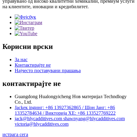
управувано од високо квалитетни хемикалии, премиум услуги
на клиентите, иновации и кредибилитет.
Корисни врски
За нас
Контактирајте не
Најчесто поставувани прашања
контактирајте не
Guangdong Hualongyicheng Нов материјал Techndlogy
Co., Ltd.
Jackек ingинг: +86 13927362865 / Шон Јанг: +86
13352784634 / Викторија ХЕ: +86 133527769222
jack@hlycadditives.com shawnyang@hlycadditives.com
victoria@hlycadditives.com
истрага сега