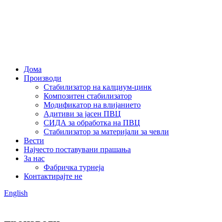
Дома
Производи
Стабилизатор на калциум-цинк
Композитен стабилизатор
Модификатор на влијанието
Адитиви за јасен ПВЦ
СИДА за обработка на ПВЦ
Стабилизатор за материјали за чевли
Вести
Најчесто поставувани прашања
За нас
Фабричка турнеја
Контактирајте не
English