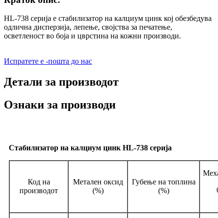
HL-738 серија е стабилизатор на калциум цинк кој обезбедува
одлична дисперзија, лепење, својства за печатење,
осветленост во боја и цврстина на кожни производи.
Испратете е -пошта до нас
Детали за производот
Ознаки за производи
Стабилизатор на калциум цинк HL-738 серија
Мех
Код на
Метален оксид
Губење на топлина
производот
(%)
(%)