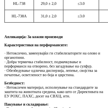
HL-738
29,0 ± 2,0
≤3.0
HL-738A
31,0 ± 2,0
≤3.0
Апликација: За кожни производи
Карактеристики на перформансите:
· Нетоксично, заменувајќи ги стабилизаторите на олово и
органотини.
· Добра термичка стабилност, подмачкување и
перформанси на отворено, без загадување на сулфур.
· Обезбедување одлична дисперзија, лепење, својства за
печатење, осветленост во боја и цврстина.
Безбедност:
· Нетоксичен материјал, исполнување на стандардите за
заштита на животната средина, како што се Директивата на
ЕУ РОХС, ПАХС, досег на СВХЦ, итн.
Пакување и складирање: