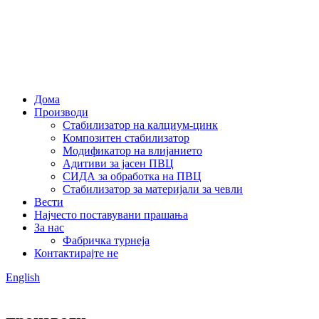
Дома
Производи
Стабилизатор на калциум-цинк
Композитен стабилизатор
Модификатор на влијанието
Адитиви за јасен ПВЦ
СИДА за обработка на ПВЦ
Стабилизатор за материјали за чевли
Вести
Најчесто поставувани прашања
За нас
Фабричка турнеја
Контактирајте не
English