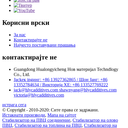
Корисни врски
За нас
Контактирајте не
Најчесто поставувани прашања
контактирајте не
Guangdong Hualongyicheng Нов материјал Techndlogy
Co., Ltd.
Jackек ingинг: +86 13927362865 / Шон Јанг: +86
13352784634 / Викторија ХЕ: +86 133527769222
jack@hlycadditives.com shawnyang@hlycadditives.com
victoria@hlycadditives.com
истрага сега
© Copyright - 2010-2020: Сите права се задржани.
Истакнати производи
,
Мапа на сајтот
Стабилизатор на ПВЦ соединение
,
Стабилизатор на олово
ПВЦ
,
Стабилизатор на топлина на ПВЦ
,
Стабилизатор на