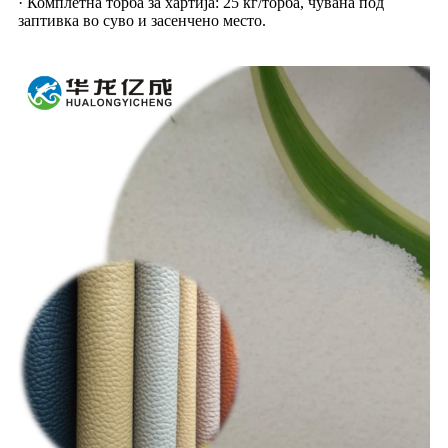
· Комплетна торба за хартија: 25 кг/торба, чувана под
заптивка во суво и засенчено место.